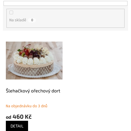
t
ů
Na skladě
0
V
ý
p
i
s
p
r
o
d
Šlehačkový ořechový dort
u
k
Na objednávku do 3 dnů
t
460 Kč
ů
od
DETAIL