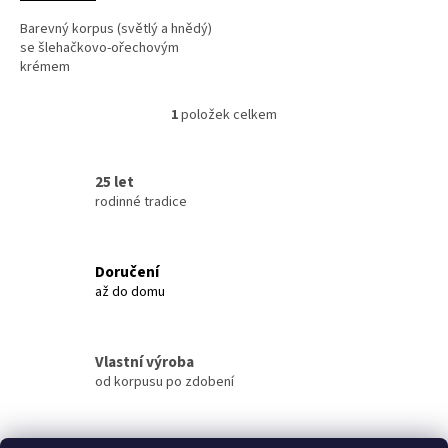
Barevný korpus (světlý a hnědý)
se šlehačkovo-ořechovým
krémem
1
položek celkem
O
v
l
á
25 let
d
rodinné tradice
a
c
í
Doručení
p
až do domu
r
v
k
y
Vlastní výroba
v
od korpusu po zdobení
ý
p
i
s