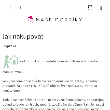
Přejít
NÁKUP
na
obsah
KOŠÍK
Jak nakupovat
Doprava
pod touto ikonou najdete na našich stránkách orientační
mapu rozvozu.
Ve vyznačené oblasti účtujme při objednávce do 3.000,- jednotný
poplatek za dovoz 100,- Kč a při objednávce nad 3.000,- dopravu
neúčtujeme.
Pokud se nacházíte na adrese mimo vyznačenou plochu, nezoufejte,
pokud to bude jen trochu možné, zboží vám doručíme i tak. Jen prosím
připište do poznámky k objednávce, že se jedná o doručení mimo