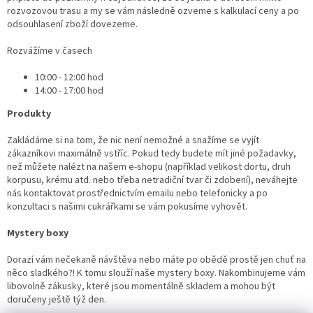
rozvozovou trasu a my se vám následně ozveme s kalkulací ceny a po
odsouhlasení zboží dovezeme.
Rozvážíme v časech
10:00 - 12:00 hod
14:00 - 17:00 hod
Produkty
Zakládáme si na tom, že nic není nemožné a snažíme se vyjít
zákazníkovi maximálně vstříc. Pokud tedy budete mít jiné požadavky,
než můžete nalézt na našem e-shopu (například velikost dortu, druh
korpusu, krému atd. nebo třeba netradiční tvar či zdobení), neváhejte
nás kontaktovat prostřednictvím emailu nebo telefonicky a po
konzultaci s našimi cukrářkami se vám pokusíme vyhovět.
Mystery boxy
Dorazí vám nečekaně návštěva nebo máte po obědě prostě jen chuť na
něco sladkého?! K tomu slouží naše mystery boxy. Nakombinujeme vám
libovolně zákusky, které jsou momentálně skladem a mohou být
doručeny ještě týž den.