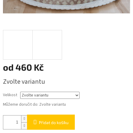
od
460 Kč
Měrná
Zvolte variantu
cena:
Velikost
Můžeme doručit do:
Zvolte variantu
Přidat do košíku