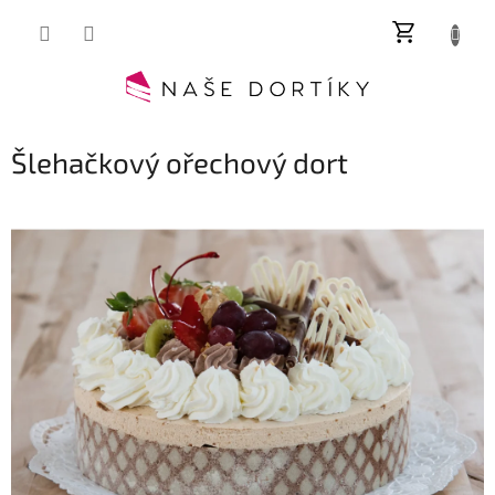
Přejít
NÁKUP
na
obsah
KOŠÍK
Šlehačkový ořechový dort