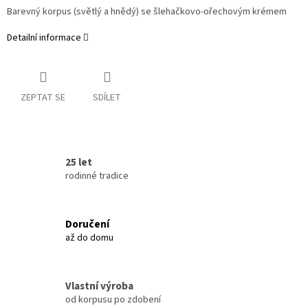
Barevný korpus (světlý a hnědý) se šlehačkovo-ořechovým krémem
Detailní informace
ZEPTAT SE
SDÍLET
25 let
rodinné tradice
Doručení
až do domu
Vlastní výroba
od korpusu po zdobení