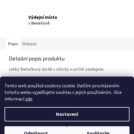
Výdejní místo
v Benešově
Popis
Diskuze
Detailní popis produktu
Lehký šlehačkový dortík s ořechy si určitě zamilujete.
Alergeny: 1, 3, 5, 7, 8
Tento web používá soubory cookie. Dalším procházením
tohoto webu vyjadřujete souhlas s jejich používáním.. Více
informací
zde
.
Z
á
Nastavení
Vytvořil Shoptet
p
a
t
Odmítnout
Souhlasím
Copyright 2026
Naše dortíky
. Všechna práva vyhrazena.