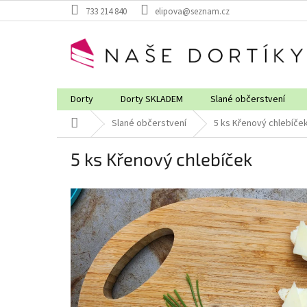
Přejít
733 214 840
elipova@seznam.cz
na
obsah
Dorty
Dorty SKLADEM
Slané občerstvení
Domů
Slané občerstvení
5 ks Křenový chlebíče
5 ks Křenový chlebíček