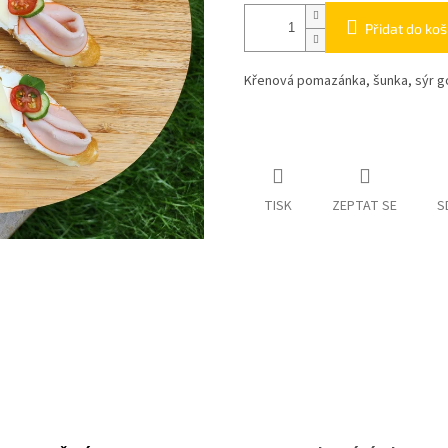
Přidat do koš
Křenová pomazánka, šunka, sýr go
TISK
ZEPTAT SE
S