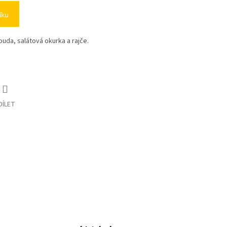
íku
uda, salátová okurka a rajče.
DÍLET