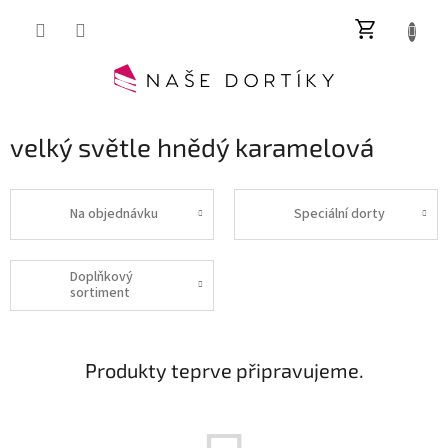
Přejít
NÁKUP
na
obsah
KOŠÍK
velký světle hnědý karamelová
Na objednávku
Speciální dorty
Doplňkový
sortiment
Produkty teprve připravujeme.