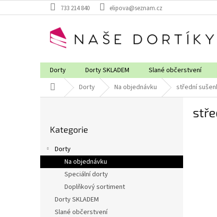
Přejít
733 214 840
elipova@seznam.cz
na
obsah
Dorty
Dorty SKLADEM
Slané občerstvení
Domů
Dorty
Na objednávku
střední suše
P
stř
o
Přeskočit
s
Kategorie
kategorie
t
r
Dorty
a
Na objednávku
n
Speciální dorty
n
í
Doplňkový sortiment
p
Dorty SKLADEM
a
Slané občerstvení