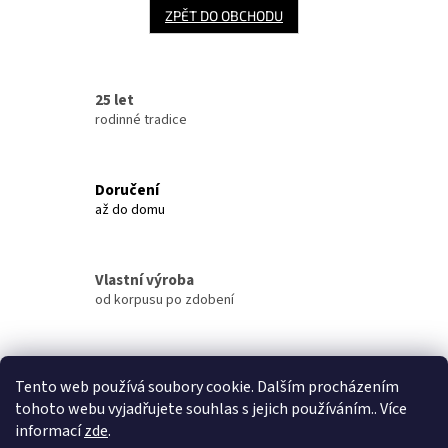
ZPĚT DO OBCHODU
25 let
rodinné tradice
Doručení
až do domu
Vlastní výroba
od korpusu po zdobení
Výdejní místo
Tento web používá soubory cookie. Dalším procházením
v Benešově
tohoto webu vyjadřujete souhlas s jejich používáním.. Více
informací
zde
.
Z