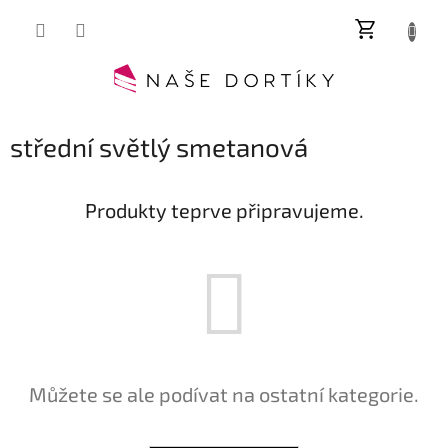
Přejít
NÁKUP
na
obsah
KOŠÍK
střední světlý smetanová
Produkty teprve připravujeme.
Můžete se ale podívat na ostatní kategorie.