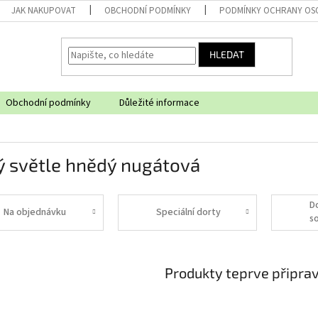
JAK NAKUPOVAT
OBCHODNÍ PODMÍNKY
PODMÍNKY OCHRANY OS
HLEDAT
Obchodní podmínky
Důležité informace
ý světle hnědý nugátová
D
Na objednávku
Speciální dorty
s
Produkty teprve připra