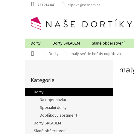
Přejít
733 214 840
elipova@seznam.cz
na
obsah
Dorty
Dorty SKLADEM
Slané občerstvení
Domů
Dorty
malý světle hnědý nugátová
P
mal
o
Přeskočit
s
Kategorie
kategorie
t
r
Dorty
a
Na objednávku
n
Speciální dorty
n
í
Doplňkový sortiment
p
Dorty SKLADEM
a
Slané občerstvení