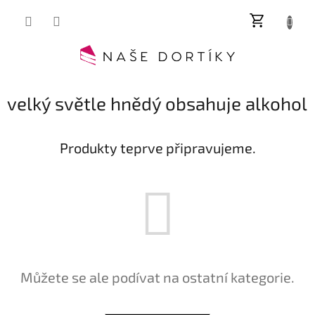
Přejít
NÁKUP
na
obsah
KOŠÍK
velký světle hnědý obsahuje alkohol
Produkty teprve připravujeme.
Můžete se ale podívat na ostatní kategorie.