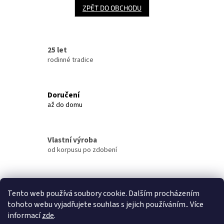
ZPĚT DO OBCHODU
25 let
rodinné tradice
Doručení
až do domu
Vlastní výroba
od korpusu po zdobení
Výdejní místo
Tento web používá soubory cookie. Dalším procházením
v Benešově
tohoto webu vyjadřujete souhlas s jejich používáním.. Více
informací
zde
.
Z